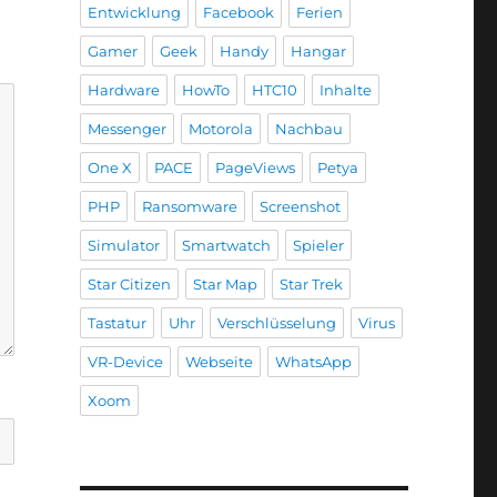
Entwicklung
Facebook
Ferien
Gamer
Geek
Handy
Hangar
Hardware
HowTo
HTC10
Inhalte
Messenger
Motorola
Nachbau
One X
PACE
PageViews
Petya
PHP
Ransomware
Screenshot
Simulator
Smartwatch
Spieler
Star Citizen
Star Map
Star Trek
Tastatur
Uhr
Verschlüsselung
Virus
VR-Device
Webseite
WhatsApp
Xoom