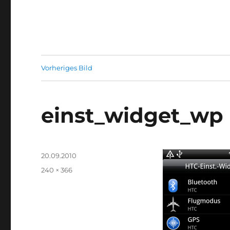
Vorheriges Bild
einst_widget_wp
Veröffentlicht
20.09.2010
am
Volle
240 × 366
Größe