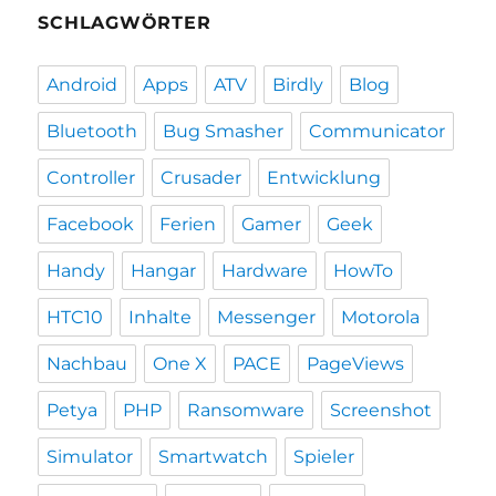
SCHLAGWÖRTER
Android
Apps
ATV
Birdly
Blog
Bluetooth
Bug Smasher
Communicator
Controller
Crusader
Entwicklung
Facebook
Ferien
Gamer
Geek
Handy
Hangar
Hardware
HowTo
HTC10
Inhalte
Messenger
Motorola
Nachbau
One X
PACE
PageViews
Petya
PHP
Ransomware
Screenshot
Simulator
Smartwatch
Spieler