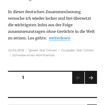
In dieser deutschen Zusammenfassung
versuche ich wieder locker und frei übersetzt
die wichtigsten Infos aus der Folge
zusammenzutragen ohne Gerüchte in die Welt
„Star Citizen – Around the 
zu setzen. Los gehts:
weiterlesen
Veröffentlicht
Kategorien
Schlagwörter
02.04.2016
Spiele
,
Star Citizen
Crusader
,
Star Citizen
am
zu
Schreibe einen Kommentar
Star
Citizen
–
Around
Beitragsnavigation
SEITE
1
the
Verse
NÄC
2.25
HSTE
–
SEIT
E
deutsche
Zusammenfassung