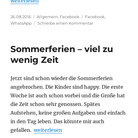
„WhatsApp teilt Rufnummern mit Facebook – na u
weiterlesen
Veröffentlicht
Kategorien
Schlagwörter
26.08.2016
Allgemein
,
Facebook
Facebook
,
am
zu
WhatsApp
Schreibe einen Kommentar
WhatsApp
teilt
Rufnummern
Sommerferien – viel zu
mit
Facebook
wenig Zeit
–
na
und?
Jetzt sind schon wieder die Sommerferien
angebrochen. Die Kinder sind happy. Die erste
Woche ist auch schon vorbei und die Große hat
die Zeit schon sehr genossen. Spätes
Aufstehen, keine großen Aufgaben und einfach
in den Tag leben. Das könnte mir auch
„Sommerferien – viel zu wenig Zeit“
gefallen.
weiterlesen