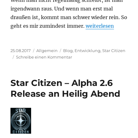
irgendwann raus. Und wenn man erst mal
draußen ist, kommt man schwer wieder rein. So
„Mal wieder News“
geht es mir zumindest immer.
weiterlesen
Veröffentlicht
Kategorien
Schlagwörter
25.08.2017
Allgemein
Blog
,
Entwicklung
,
Star Citizen
am
zu
Schreibe einen Kommentar
Mal
wieder
News
Star Citizen – Alpha 2.6
Release an Heilig Abend