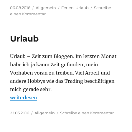
Veröffentlicht
Kategorien
Schlagwörter
06.08.2016
Allgemein
Ferien
,
Urlaub
Schreibe
am
zu
einen Kommentar
Sommerferien
–
viel
Urlaub
zu
wenig
Zeit
Urlaub – Zeit zum Bloggen. Im letzten Monat
habe ich ja kaum Zeit gefunden, mein
Vorhaben voran zu treiben. Viel Arbeit und
andere Hobbys wie das Trading beschäftigen
mich gerade sehr.
„Urlaub“
weiterlesen
Veröffentlicht
Kategorien
zu
22.05.2016
Allgemein
Schreibe einen Kommentar
am
Urlaub