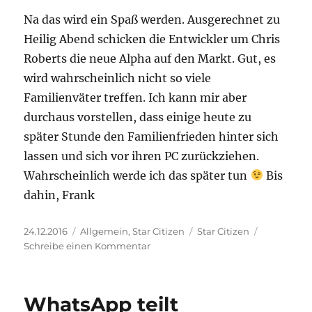
Na das wird ein Spaß werden. Ausgerechnet zu
Heilig Abend schicken die Entwickler um Chris
Roberts die neue Alpha auf den Markt. Gut, es
wird wahrscheinlich nicht so viele
Familienväter treffen. Ich kann mir aber
durchaus vorstellen, dass einige heute zu
später Stunde den Familienfrieden hinter sich
lassen und sich vor ihren PC zurückziehen.
Wahrscheinlich werde ich das später tun
Bis
dahin, Frank
Veröffentlicht
Kategorien
Schlagwörter
24.12.2016
Allgemein
,
Star Citizen
Star Citizen
am
zu
Schreibe einen Kommentar
Star
Citizen
–
WhatsApp teilt
Alpha