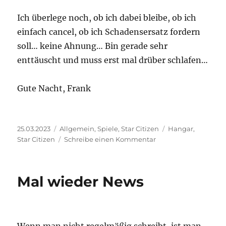
Ich überlege noch, ob ich dabei bleibe, ob ich
einfach cancel, ob ich Schadensersatz fordern
soll… keine Ahnung… Bin gerade sehr
enttäuscht und muss erst mal drüber schlafen…
Gute Nacht, Frank
Veröffentlicht
Kategorien
Schlagwörter
25.03.2023
Allgemein
,
Spiele
,
Star Citizen
Hangar
,
am
zu
Star Citizen
Schreibe einen Kommentar
Star
Citizen
v
Mal wieder News
3.18
Live
–
unspielbar!?
Wenn man nicht regelmäßig schreibt, ist man