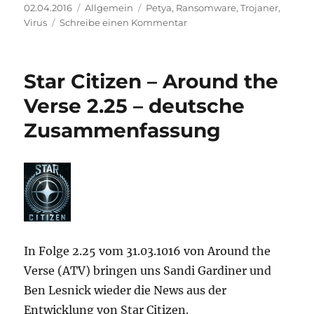
Veröffentlicht
Kategorien
Schlagwörter
02.04.2016
Allgemein
Petya
,
Ransomware
,
Trojaner
,
am
zu
Virus
Schreibe einen Kommentar
Petya
–
und
Star Citizen – Around the
was
jetzt?
Verse 2.25 – deutsche
Zusammenfassung
In Folge 2.25 vom 31.03.1016 von Around the
Verse (ATV) bringen uns Sandi Gardiner und
Ben Lesnick wieder die News aus der
Entwicklung von Star Citizen.