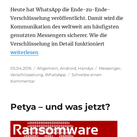
Heute hat WhatsApp die Ende-zu-Ende-
Verschlüsselung veröffentlicht. Damit wird die
Kommunikation des weltweit am häufigsten
genutzten Messengers sicherer. Wie die
Verschlüsselung im Detail funktioniert
„WhatsApp mit Ende-zu-Ende-Verschlüsselung“
weiterlesen
Veröffentlicht
Kategorien
Schlagwörter
05.04.2016
Allgemein
,
Android
,
Handys
Messenger
,
am
Verschlüsselung
,
WhatsApp
Schreibe einen
zu
Kommentar
WhatsApp
mit
Ende-
Petya – und was jetzt?
zu-
Ende-
Verschlüsselung