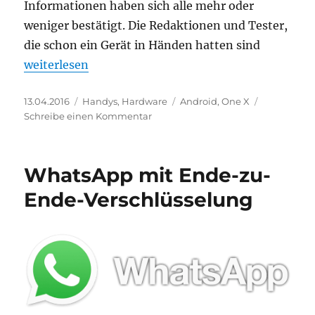
Informationen haben sich alle mehr oder
weniger bestätigt. Die Redaktionen und Tester,
die schon ein Gerät in Händen hatten sind
„HTC 10 – Lieferbar ab Mitte Mai“
weiterlesen
Veröffentlicht
Kategorien
Schlagwörter
13.04.2016
Handys
,
Hardware
Android
,
One X
am
zu
Schreibe einen Kommentar
HTC
10
–
WhatsApp mit Ende-zu-
Lieferbar
ab
Ende-Verschlüsselung
Mitte
Mai