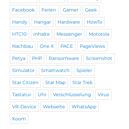
Facebook
Ferien
Gamer
Geek
Handy
Hangar
Hardware
HowTo
HTC10
Inhalte
Messenger
Motorola
Nachbau
One X
PACE
PageViews
Petya
PHP
Ransomware
Screenshot
Simulator
Smartwatch
Spieler
Star Citizen
Star Map
Star Trek
Tastatur
Uhr
Verschlüsselung
Virus
VR-Device
Webseite
WhatsApp
Xoom