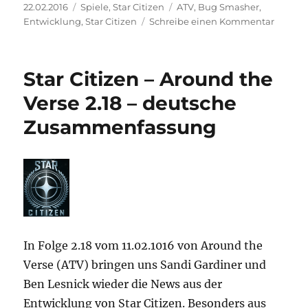
Veröffentlicht
Kategorien
Schlagwörter
22.02.2016
Spiele
,
Star Citizen
ATV
,
Bug Smasher
,
am
zu
Entwicklung
,
Star Citizen
Schreibe einen Kommentar
Star
Citizen
–
Star Citizen – Around the
Around
the
Verse 2.18 – deutsche
Verse
Zusammenfassung
2.19
–
deutsc
Zusam
In Folge 2.18 vom 11.02.1016 von Around the
Verse (ATV) bringen uns Sandi Gardiner und
Ben Lesnick wieder die News aus der
Entwicklung von Star Citizen. Besonders aus