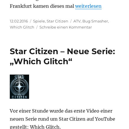
„Star Citizen – Aroun
Frankfurt kamen dieses mal
weiterlesen
Veröffentlicht
Kategorien
Schlagwörter
12.02.2016
Spiele
,
Star Citizen
ATV
,
Bug Smasher
,
am
zu
Which Glitch
Schreibe einen Kommentar
Star
Citizen
–
Star Citizen – Neue Serie:
Around
the
„Which Glitch“
Verse
2.18
–
deutsche
Zusammenfassung
Vor einer Stunde wurde das erste Video einer
neuen Serie rund um Star Citizen auf YouTube
gestellt: Which Glitch.