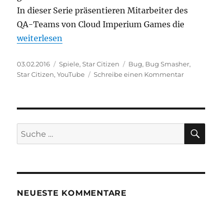
In dieser Serie präsentieren Mitarbeiter des
QA-Teams von Cloud Imperium Games die
„Star Citizen – Neue Serie: „Which Glitch““
weiterlesen
Veröffentlicht
Kategorien
Schlagwörter
03.02.2016
Spiele
,
Star Citizen
Bug
,
Bug Smasher
,
am
zu
Star Citizen
,
YouTube
Schreibe einen Kommentar
Star
Citizen
–
Neue
Serie:
SU
Suche
„Which
nach:
Glitch“
NEUESTE KOMMENTARE