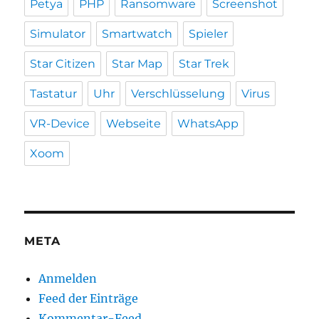
Petya
PHP
Ransomware
Screenshot
Simulator
Smartwatch
Spieler
Star Citizen
Star Map
Star Trek
Tastatur
Uhr
Verschlüsselung
Virus
VR-Device
Webseite
WhatsApp
Xoom
META
Anmelden
Feed der Einträge
Kommentar-Feed