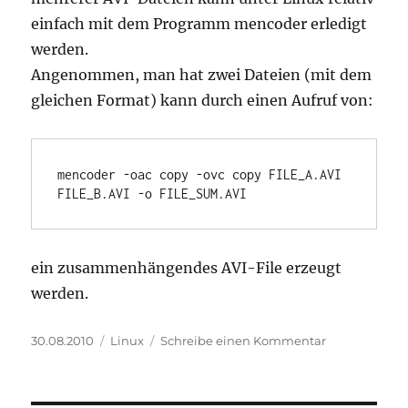
einfach mit dem Programm mencoder erledigt
werden.
Angenommen, man hat zwei Dateien (mit dem
gleichen Format) kann durch einen Aufruf von:
mencoder -oac copy -ovc copy FILE_A.AVI 
FILE_B.AVI -o FILE_SUM.AVI
ein zusammenhängendes AVI-File erzeugt
werden.
Veröffentlicht
Kategorien
zu
30.08.2010
Linux
Schreibe einen Kommentar
am
Zusammenfü
mehrerer
AVI-