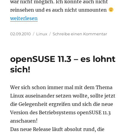
war nicht möglich. Ich konnte auch nicht
reinsehen und es auch nicht unmounten
„Komisches .gvfs Verzeichnis unter Linux“
weiterlesen
Veröffentlicht
Kategorien
zu
02.09.2010
Linux
Schreibe einen Kommentar
am
Komisches
.gvfs
Verzeichnis
openSUSE 11.3 – es lohnt
unter
Linux
sich!
Wer sich schon immer mal mit dem Thema
Linux auseinander setzen wollte, sollte jetzt
die Gelegenheit ergreifen und sich die neue
Version des Betriebsystems openSUSE 11.3
anschauen!
Das neue Release läuft absolut rund, die