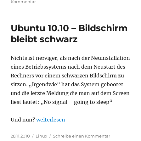
am
zu
Kommentar
Viele
Files
per
Ubuntu 10.10 – Bildschirm
Bash
erstellen
bleibt schwarz
Nichts ist nerviger, als nach der Neuinstallation
eines Betriebssystems nach dem Neustart des
Rechners vor einem schwarzen Bildschirm zu
sitzen. „Irgendwie“ hat das System gebootet
und die letzte Meldung die man auf dem Screen
liest lautet: „No signal – going to sleep“
„Ubuntu 10.10 – Bildschirm bleibt schwar
Und nun?
weiterlesen
Veröffentlicht
Kategorien
zu
28.11.2010
Linux
Schreibe einen Kommentar