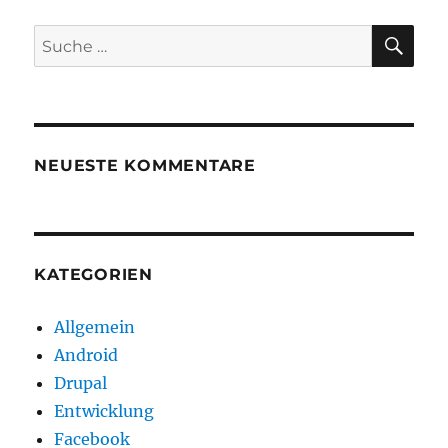
Files
(Linux)
SU
Suche
nach:
NEUESTE KOMMENTARE
KATEGORIEN
Allgemein
Android
Drupal
Entwicklung
Facebook