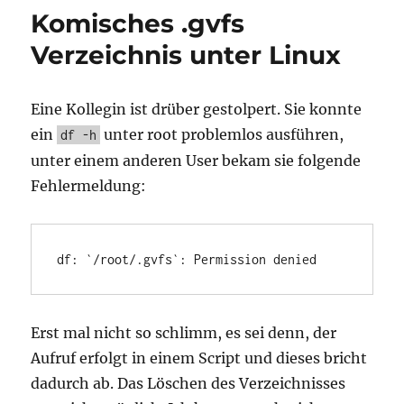
das
Komisches .gvfs
Verschieben
vom
Verzeichnis unter Linux
aktuellen
Ordner
nicht
Eine Kollegin ist drüber gestolpert. Sie konnte
ein
unter root problemlos ausführen,
df -h
unter einem anderen User bekam sie folgende
Fehlermeldung:
df: `/root/.gvfs`: Permission denied
Erst mal nicht so schlimm, es sei denn, der
Aufruf erfolgt in einem Script und dieses bricht
dadurch ab. Das Löschen des Verzeichnisses