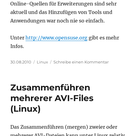
Online-Quellen für Erweiterungen sind sehr
aktuell und das Hinzufügen von Tools und
Anwendungen war noch nie so einfach.
Unter
http://www.opensuse.org
gibt es mehr
Infos.
Veröffentlicht
Kategorien
zu
30.08.2010
Linux
Schreibe einen Kommentar
am
openSUSE
11.3
–
Zusammenführen
es
lohnt
mehrerer AVI-Files
sich!
(Linux)
Das Zusammenführen (mergen) zweier oder
mehrerer AVI-Dateien kann unter Linux relativ