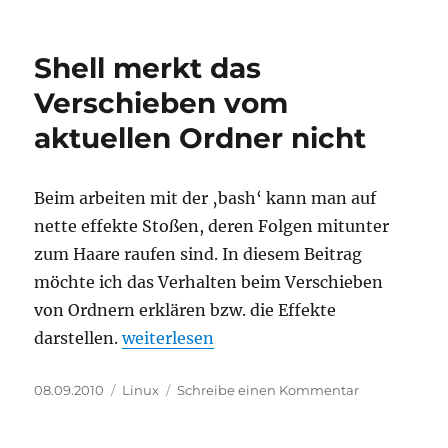
am
Ubuntu
10.10
–
Shell merkt das
Bildschirm
bleibt
Verschieben vom
schwarz
aktuellen Ordner nicht
Beim arbeiten mit der ‚bash‘ kann man auf
nette effekte Stoßen, deren Folgen mitunter
zum Haare raufen sind. In diesem Beitrag
möchte ich das Verhalten beim Verschieben
von Ordnern erklären bzw. die Effekte
„Shell merkt das Verschieben vom aktue
darstellen.
weiterlesen
Veröffentlicht
Kategorien
zu
08.09.2010
Linux
Schreibe einen Kommentar
am
Shell
merkt