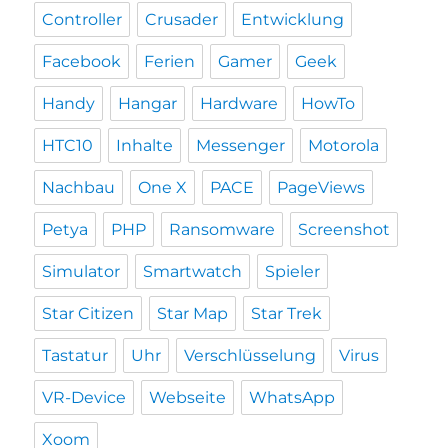
Controller
Crusader
Entwicklung
Facebook
Ferien
Gamer
Geek
Handy
Hangar
Hardware
HowTo
HTC10
Inhalte
Messenger
Motorola
Nachbau
One X
PACE
PageViews
Petya
PHP
Ransomware
Screenshot
Simulator
Smartwatch
Spieler
Star Citizen
Star Map
Star Trek
Tastatur
Uhr
Verschlüsselung
Virus
VR-Device
Webseite
WhatsApp
Xoom