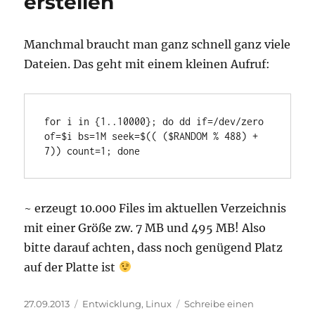
erstellen
Manchmal braucht man ganz schnell ganz viele
Dateien. Das geht mit einem kleinen Aufruf:
for i in {1..10000}; do dd if=/dev/zero 
of=$i bs=1M seek=$(( ($RANDOM % 488) + 
7)) count=1; done
~ erzeugt 10.000 Files im aktuellen Verzeichnis
mit einer Größe zw. 7 MB und 495 MB! Also
bitte darauf achten, dass noch genügend Platz
auf der Platte ist
Veröffentlicht
Kategorien
27.09.2013
Entwicklung
,
Linux
Schreibe einen