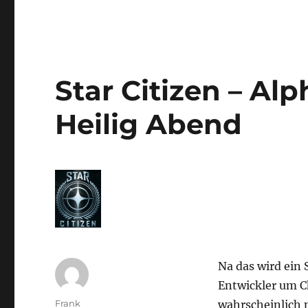
Star Citizen – Alp
Heilig Abend
Na das wird ein
Entwickler um Ch
Autor
Frank
wahrscheinlich n