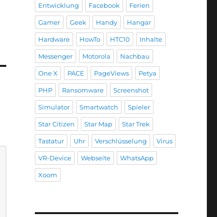
Entwicklung
Facebook
Ferien
Gamer
Geek
Handy
Hangar
Hardware
HowTo
HTC10
Inhalte
Messenger
Motorola
Nachbau
One X
PACE
PageViews
Petya
PHP
Ransomware
Screenshot
Simulator
Smartwatch
Spieler
Star Citizen
Star Map
Star Trek
Tastatur
Uhr
Verschlüsselung
Virus
VR-Device
Webseite
WhatsApp
Xoom