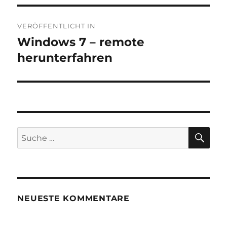
Beitragsnavigation
VERÖFFENTLICHT IN
Windows 7 – remote
herunterfahren
SU
Suche
nach:
NEUESTE KOMMENTARE