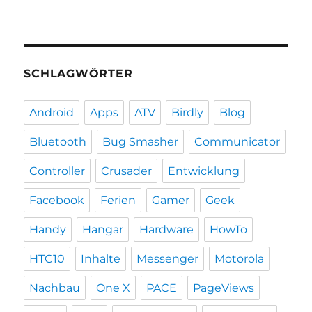
SCHLAGWÖRTER
Android
Apps
ATV
Birdly
Blog
Bluetooth
Bug Smasher
Communicator
Controller
Crusader
Entwicklung
Facebook
Ferien
Gamer
Geek
Handy
Hangar
Hardware
HowTo
HTC10
Inhalte
Messenger
Motorola
Nachbau
One X
PACE
PageViews