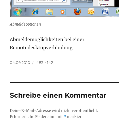
Abmeldeoptionen
Abmeldemöglichkeiten bei einer
Remotedesktopverbindung
Veröffentlicht
Volle
04.09.2010
483 × 142
am
Größe
Schreibe einen Kommentar
Deine E-Mail-Adresse wird nicht veröffentlicht.
Erforderliche Felder sind mit
*
markiert