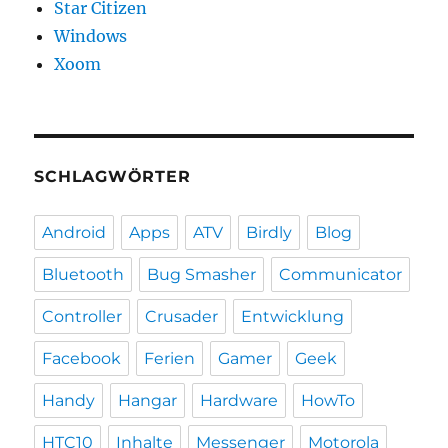
Star Citizen
Windows
Xoom
SCHLAGWÖRTER
Android
Apps
ATV
Birdly
Blog
Bluetooth
Bug Smasher
Communicator
Controller
Crusader
Entwicklung
Facebook
Ferien
Gamer
Geek
Handy
Hangar
Hardware
HowTo
HTC10
Inhalte
Messenger
Motorola