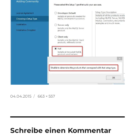
Veröffentlicht
Volle
04.04.2015
663 × 557
am
Größe
Schreibe einen Kommentar