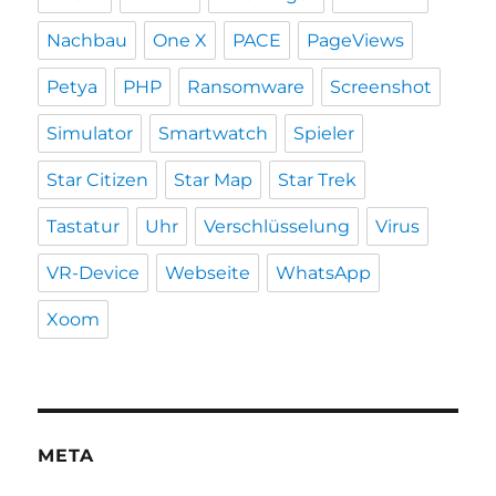
Nachbau
One X
PACE
PageViews
Petya
PHP
Ransomware
Screenshot
Simulator
Smartwatch
Spieler
Star Citizen
Star Map
Star Trek
Tastatur
Uhr
Verschlüsselung
Virus
VR-Device
Webseite
WhatsApp
Xoom
META