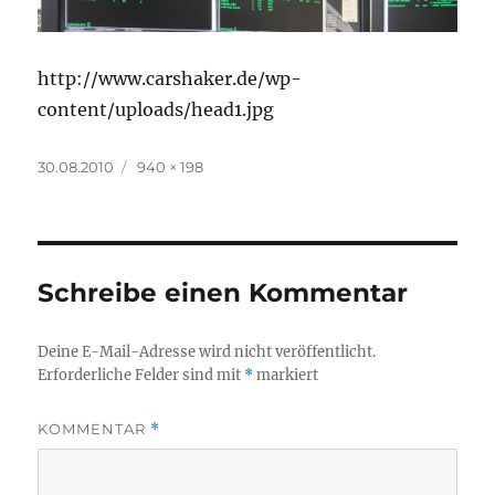
http://www.carshaker.de/wp-
content/uploads/head1.jpg
Veröffentlicht
Volle
30.08.2010
940 × 198
am
Größe
Schreibe einen Kommentar
Deine E-Mail-Adresse wird nicht veröffentlicht.
Erforderliche Felder sind mit
*
markiert
KOMMENTAR
*