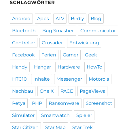
SCHLAGWÖRTER
Android
Apps
ATV
Birdly
Blog
Bluetooth
Bug Smasher
Communicator
Controller
Crusader
Entwicklung
Facebook
Ferien
Gamer
Geek
Handy
Hangar
Hardware
HowTo
HTC10
Inhalte
Messenger
Motorola
Nachbau
One X
PACE
PageViews
Petya
PHP
Ransomware
Screenshot
Simulator
Smartwatch
Spieler
Star Citizen
Star Map
Star Trek