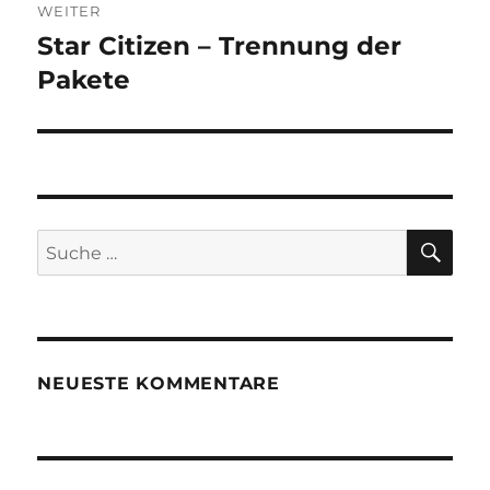
WEITER
Star Citizen – Trennung der
Nächster
Beitrag:
Pakete
SU
Suche
nach:
NEUESTE KOMMENTARE