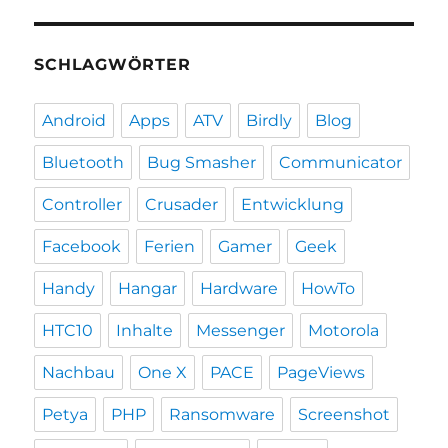
SCHLAGWÖRTER
Android
Apps
ATV
Birdly
Blog
Bluetooth
Bug Smasher
Communicator
Controller
Crusader
Entwicklung
Facebook
Ferien
Gamer
Geek
Handy
Hangar
Hardware
HowTo
HTC10
Inhalte
Messenger
Motorola
Nachbau
One X
PACE
PageViews
Petya
PHP
Ransomware
Screenshot