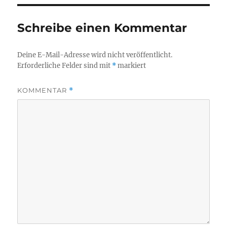
t
t
e
e
r
r
g
g
Schreibe einen Kommentar
e
e
ö
ö
f
f
f
f
Deine E-Mail-Adresse wird nicht veröffentlicht.
n
n
e
e
Erforderliche Felder sind mit
*
markiert
t
t
)
)
KOMMENTAR
*