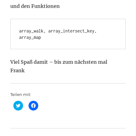
und den Funktionen
array_walk, array_intersect_key, 
array_map
Viel Spaß damit – bis zum nächsten mal
Frank
Teilen mit:
K
K
l
l
i
i
c
c
k
k
,
,
u
u
m
m