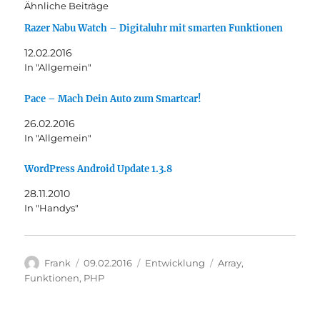
ü
a
Ähnliche Beiträge
b
u
e
f
Razer Nabu Watch – Digitaluhr mit smarten Funktionen
r
F
T
a
w
c
12.02.2016
i
e
t
b
In "Allgemein"
t
o
e
o
r
k
Pace – Mach Dein Auto zum Smartcar!
z
z
u
u
t
t
26.02.2016
e
e
In "Allgemein"
i
i
l
l
e
e
n
n
WordPress Android Update 1.3.8
(
(
W
W
28.11.2010
i
i
r
r
In "Handys"
d
d
i
i
n
n
n
n
e
e
u
u
Autor
Veröffentlicht
Kategorien
Schlagwörter
Frank
09.02.2016
Entwicklung
Array
,
e
e
am
Funktionen
,
PHP
m
m
F
F
e
e
n
n
s
s