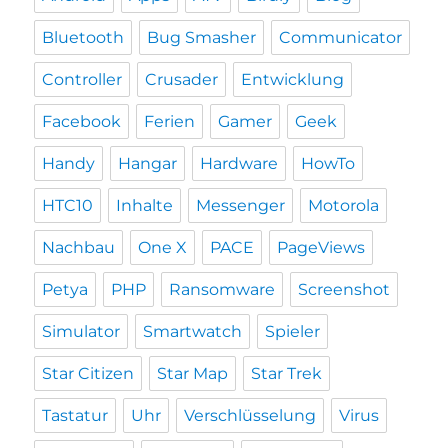
Bluetooth
Bug Smasher
Communicator
Controller
Crusader
Entwicklung
Facebook
Ferien
Gamer
Geek
Handy
Hangar
Hardware
HowTo
HTC10
Inhalte
Messenger
Motorola
Nachbau
One X
PACE
PageViews
Petya
PHP
Ransomware
Screenshot
Simulator
Smartwatch
Spieler
Star Citizen
Star Map
Star Trek
Tastatur
Uhr
Verschlüsselung
Virus