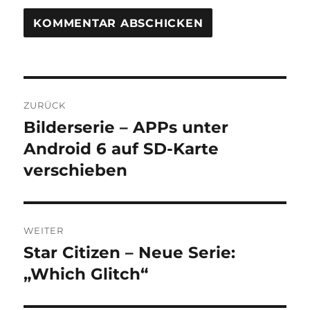
Beitragsnavigation
ZURÜCK
Bilderserie – APPs unter
Vorheriger
Beitrag:
Android 6 auf SD-Karte
verschieben
WEITER
Star Citizen – Neue Serie:
Nächster
Beitrag:
„Which Glitch“