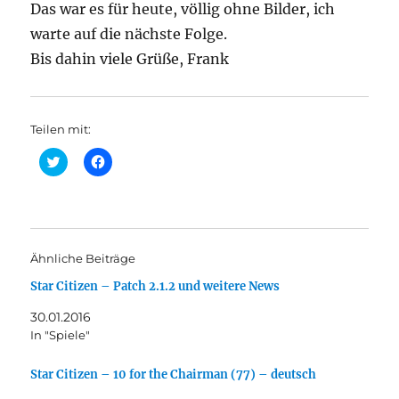
Das war es für heute, völlig ohne Bilder, ich
warte auf die nächste Folge.
Bis dahin viele Grüße, Frank
Teilen mit:
K
K
l
l
i
i
c
c
k
k
,
,
u
u
m
m
ü
a
Ähnliche Beiträge
b
u
e
f
Star Citizen – Patch 2.1.2 und weitere News
r
F
T
a
w
c
30.01.2016
i
e
t
b
In "Spiele"
t
o
e
o
r
k
Star Citizen – 10 for the Chairman (77) – deutsch
z
z
u
u