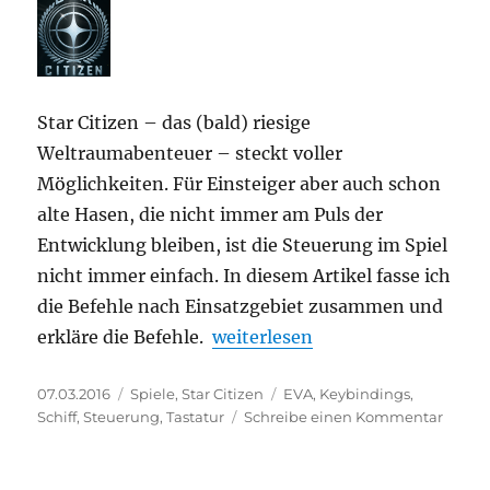
Star Citizen – das (bald) riesige
Weltraumabenteuer – steckt voller
Möglichkeiten. Für Einsteiger aber auch schon
alte Hasen, die nicht immer am Puls der
Entwicklung bleiben, ist die Steuerung im Spiel
nicht immer einfach. In diesem Artikel fasse ich
die Befehle nach Einsatzgebiet zusammen und
„Star Citizen – Befehle“
erkläre die Befehle.
weiterlesen
Veröffentlicht
Kategorien
Schlagwörter
07.03.2016
Spiele
,
Star Citizen
EVA
,
Keybindings
,
am
zu
Schiff
,
Steuerung
,
Tastatur
Schreibe einen Kommentar
Star
Citize
–