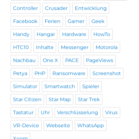
Controller
Crusader
Entwicklung
Facebook
Ferien
Gamer
Geek
Handy
Hangar
Hardware
HowTo
HTC10
Inhalte
Messenger
Motorola
Nachbau
One X
PACE
PageViews
Petya
PHP
Ransomware
Screenshot
Simulator
Smartwatch
Spieler
Star Citizen
Star Map
Star Trek
Tastatur
Uhr
Verschlüsselung
Virus
VR-Device
Webseite
WhatsApp
Xoom