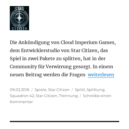
Die Ankündigung von Cloud Imperium Games,
dem Entwicklerstudio von Star Citizen, das
Spiel in zwei Pakete zu splitten, hat in der
Community für Verwirrung gesorgt. In einem
„Star Citizen – T
neuen Beitrag werden die Fragen
weiterlesen
Veröffentlicht
Kategorien
Schlagwörter
09.02.2016
Spiele
,
Star Citizen
Splitt
,
Splittung
,
am
Squadron 42
,
Star Citizen
,
Trennung
Schreibe einen
zu
Kommentar
Star
Citizen
–
Trennung