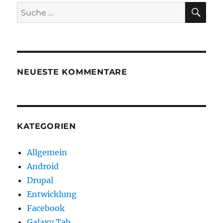
der
SU
Suche
Pakete
nach:
NEUESTE KOMMENTARE
KATEGORIEN
Allgemein
Android
Drupal
Entwicklung
Facebook
Galaxy Tab