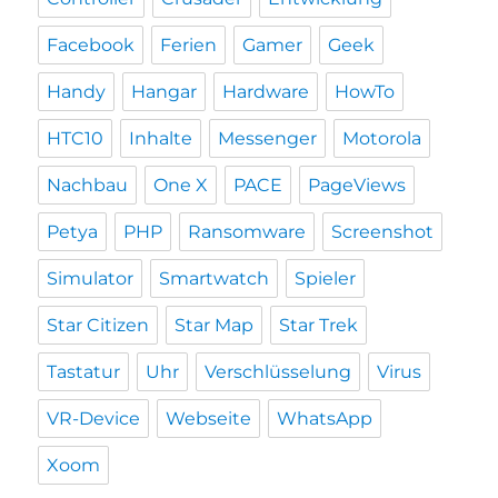
Facebook
Ferien
Gamer
Geek
Handy
Hangar
Hardware
HowTo
HTC10
Inhalte
Messenger
Motorola
Nachbau
One X
PACE
PageViews
Petya
PHP
Ransomware
Screenshot
Simulator
Smartwatch
Spieler
Star Citizen
Star Map
Star Trek
Tastatur
Uhr
Verschlüsselung
Virus
VR-Device
Webseite
WhatsApp
Xoom