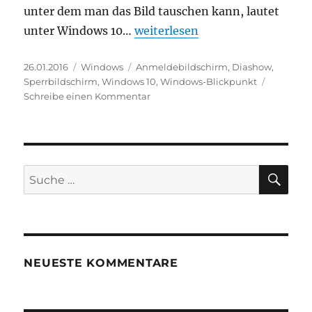
unter dem man das Bild tauschen kann, lautet
„Anmeldebildschirm – so ände
unter Windows 10…
weiterlesen
Veröffentlicht
Kategorien
Schlagwörter
26.01.2016
Windows
Anmeldebildschirm
,
Diashow
,
am
Sperrbildschirm
,
Windows 10
,
Windows-Blickpunkt
zu
Schreibe einen Kommentar
Anmeldebildschirm
–
so
ändert
man
SU
Suche
den
nach:
Hintergrund
NEUESTE KOMMENTARE