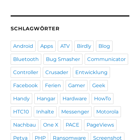
SCHLAGWÖRTER
Android
Apps
ATV
Birdly
Blog
Bluetooth
Bug Smasher
Communicator
Controller
Crusader
Entwicklung
Facebook
Ferien
Gamer
Geek
Handy
Hangar
Hardware
HowTo
HTC10
Inhalte
Messenger
Motorola
Nachbau
One X
PACE
PageViews
Petya
PHP
Ransomware
Screenshot