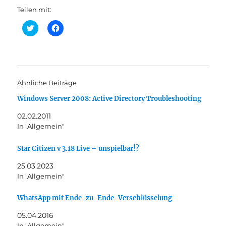
Teilen mit:
K
K
l
l
i
i
c
c
k
k
,
,
u
u
m
m
ü
a
Ähnliche Beiträge
b
u
e
f
Windows Server 2008: Active Directory Troubleshooting
r
F
T
a
w
c
02.02.2011
i
e
t
b
In "Allgemein"
t
o
e
o
r
k
Star Citizen v 3.18 Live – unspielbar!?
z
z
u
u
t
t
25.03.2023
e
e
In "Allgemein"
i
i
l
l
e
e
n
n
WhatsApp mit Ende-zu-Ende-Verschlüsselung
(
(
W
W
05.04.2016
i
i
r
r
In "Allgemein"