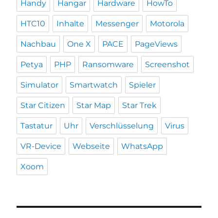
Handy
Hangar
Hardware
HowTo
HTC10
Inhalte
Messenger
Motorola
Nachbau
One X
PACE
PageViews
Petya
PHP
Ransomware
Screenshot
Simulator
Smartwatch
Spieler
Star Citizen
Star Map
Star Trek
Tastatur
Uhr
Verschlüsselung
Virus
VR-Device
Webseite
WhatsApp
Xoom