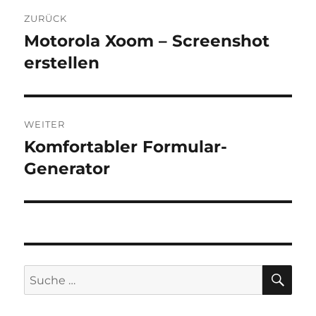
Beitragsnavigation
ZURÜCK
Motorola Xoom – Screenshot
Vorheriger
Beitrag:
erstellen
WEITER
Komfortabler Formular-
Nächster
Beitrag:
Generator
SU
Suche
nach: