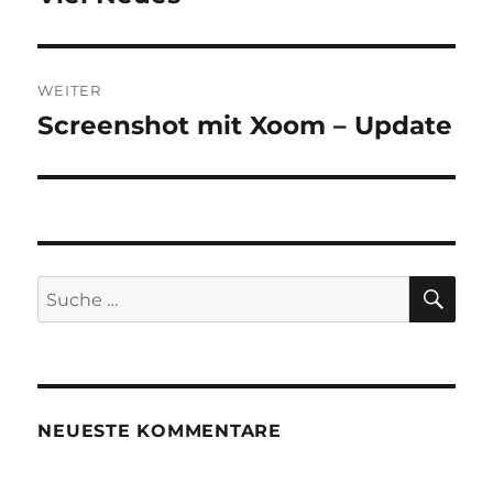
Beitrag:
WEITER
Screenshot mit Xoom – Update
Nächster
Beitrag:
SU
Suche
nach:
NEUESTE KOMMENTARE