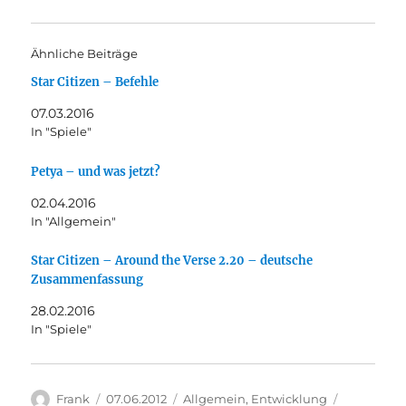
,
,
u
u
m
m
ü
a
Ähnliche Beiträge
b
u
e
f
Star Citizen – Befehle
r
F
T
a
w
c
07.03.2016
i
e
t
b
In "Spiele"
t
o
e
o
r
k
Petya – und was jetzt?
z
z
u
u
t
t
02.04.2016
e
e
In "Allgemein"
i
i
l
l
e
e
n
n
Star Citizen – Around the Verse 2.20 – deutsche
(
(
Zusammenfassung
W
W
i
i
r
r
28.02.2016
d
d
i
i
In "Spiele"
n
n
n
n
e
e
u
u
e
e
Autor
Veröffentlicht
Kategorien
Schlagwör
Frank
07.06.2012
Allgemein
,
Entwicklung
m
m