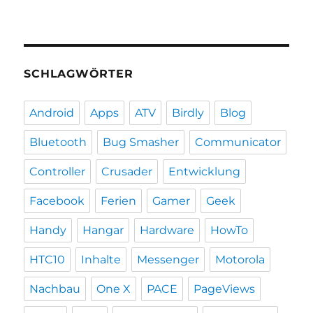
SCHLAGWÖRTER
Android
Apps
ATV
Birdly
Blog
Bluetooth
Bug Smasher
Communicator
Controller
Crusader
Entwicklung
Facebook
Ferien
Gamer
Geek
Handy
Hangar
Hardware
HowTo
HTC10
Inhalte
Messenger
Motorola
Nachbau
One X
PACE
PageViews