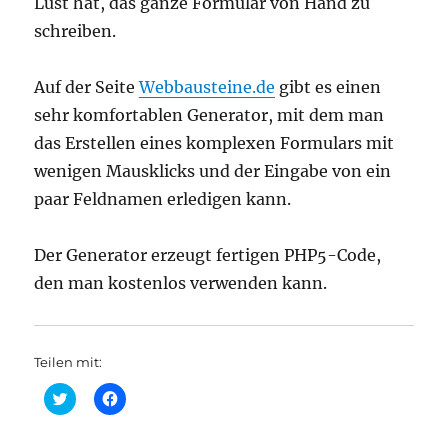
Lust hat, das ganze Formular von Hand zu
schreiben.
Auf der Seite
Webbausteine.de
gibt es einen
sehr komfortablen Generator, mit dem man
das Erstellen eines komplexen Formulars mit
wenigen Mausklicks und der Eingabe von ein
paar Feldnamen erledigen kann.
Der Generator erzeugt fertigen PHP5-Code,
den man kostenlos verwenden kann.
Teilen mit:
K
K
l
l
i
i
c
c
k
k