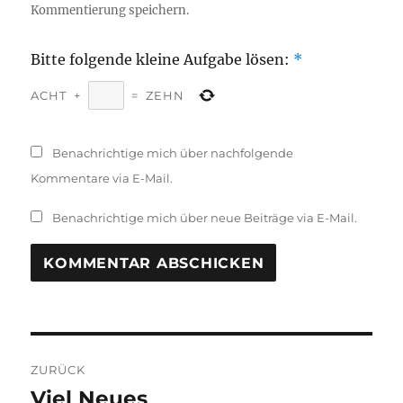
Kommentierung speichern.
Bitte folgende kleine Aufgabe lösen:
*
ACHT
+
=
ZEHN
Benachrichtige mich über nachfolgende
Kommentare via E-Mail.
Benachrichtige mich über neue Beiträge via E-Mail.
Beitragsnavigation
ZURÜCK
Viel Neues
Vorheriger